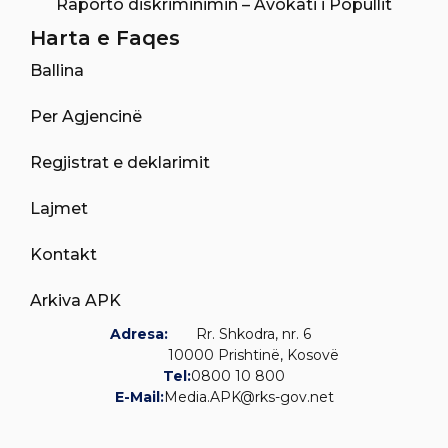
Raporto diskriminimin – Avokati i Popullit
Harta e Faqes
Ballina
Per Agjencinë
Regjistrat e deklarimit
Lajmet
Kontakt
Arkiva APK
Adresa:
Rr. Shkodra, nr. 6
10000 Prishtinë, Kosovë
Tel:
0800 10 800
E-Mail:
Media.APK@rks-gov.net