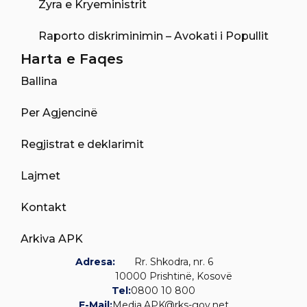
Zyra e Kryeministrit
Raporto diskriminimin – Avokati i Popullit
Harta e Faqes
Ballina
Per Agjencinë
Regjistrat e deklarimit
Lajmet
Kontakt
Arkiva APK
Adresa:
Rr. Shkodra, nr. 6
10000 Prishtinë, Kosovë
Tel:
0800 10 800
E-Mail:
Media.APK@rks-gov.net