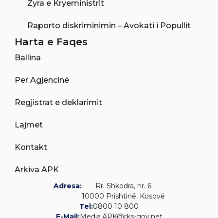
Zyra e Kryeministrit
Raporto diskriminimin – Avokati i Popullit
Harta e Faqes
Ballina
Per Agjencinë
Regjistrat e deklarimit
Lajmet
Kontakt
Arkiva APK
Adresa:
Rr. Shkodra, nr. 6
10000 Prishtinë, Kosovë
Tel:
0800 10 800
E-Mail:
Media.APK@rks-gov.net