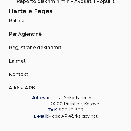
Raporto diskriminimin – Avokati i Popullit
Harta e Faqes
Ballina
Per Agjencinë
Regjistrat e deklarimit
Lajmet
Kontakt
Arkiva APK
Adresa:
Rr. Shkodra, nr. 6
10000 Prishtinë, Kosovë
Tel:
0800 10 800
E-Mail:
Media.APK@rks-gov.net