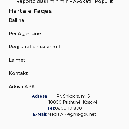
Raporto diskriminimin – Avokati i Popullit
Harta e Faqes
Ballina
Per Agjencinë
Regjistrat e deklarimit
Lajmet
Kontakt
Arkiva APK
Adresa:
Rr. Shkodra, nr. 6
10000 Prishtinë, Kosovë
Tel:
0800 10 800
E-Mail:
Media.APK@rks-gov.net