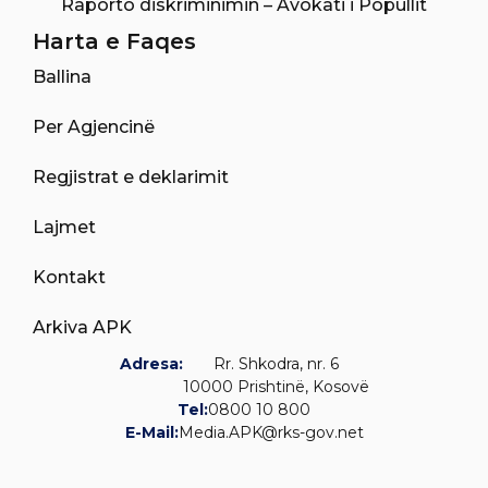
Raporto diskriminimin – Avokati i Popullit
Harta e Faqes
Ballina
Per Agjencinë
Regjistrat e deklarimit
Lajmet
Kontakt
Arkiva APK
Adresa:
Rr. Shkodra, nr. 6
10000 Prishtinë, Kosovë
Tel:
0800 10 800
E-Mail:
Media.APK@rks-gov.net