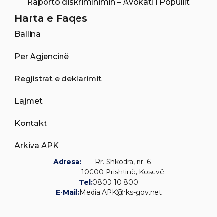
Raporto diskriminimin – Avokati i Popullit
Harta e Faqes
Ballina
Per Agjencinë
Regjistrat e deklarimit
Lajmet
Kontakt
Arkiva APK
Adresa:
Rr. Shkodra, nr. 6
10000 Prishtinë, Kosovë
Tel:
0800 10 800
E-Mail:
Media.APK@rks-gov.net