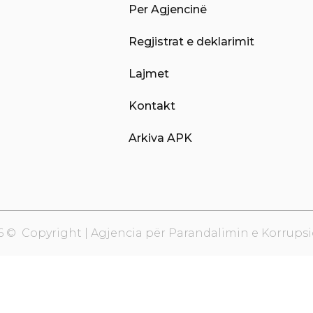
Per Agjencinë
Regjistrat e deklarimit
Lajmet
Kontakt
Arkiva APK
6 © Copyright | Agjencia për Parandalimin e Korrupsi