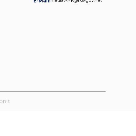
Media.APK@rks-gov.net
E-Mail:
onit