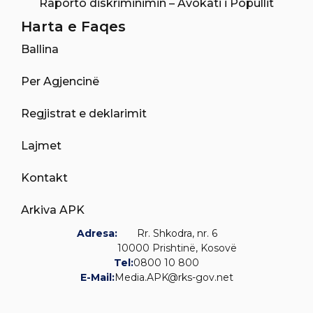
Raporto diskriminimin – Avokati i Popullit
Harta e Faqes
Ballina
Per Agjencinë
Regjistrat e deklarimit
Lajmet
Kontakt
Arkiva APK
Adresa:
Rr. Shkodra, nr. 6
10000 Prishtinë, Kosovë
Tel:
0800 10 800
E-Mail:
Media.APK@rks-gov.net