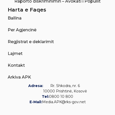
Raporto diskriminimin – Avokati i Popullit
Harta e Faqes
Ballina
Per Agjencinë
Regjistrat e deklarimit
Lajmet
Kontakt
Arkiva APK
Adresa:
Rr. Shkodra, nr. 6
10000 Prishtinë, Kosovë
Tel:
0800 10 800
E-Mail:
Media.APK@rks-gov.net