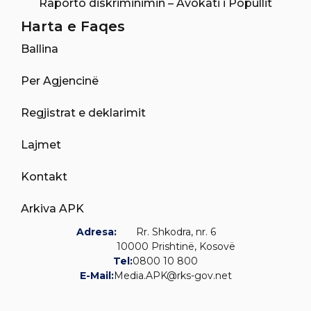
Raporto diskriminimin – Avokati i Popullit
Harta e Faqes
Ballina
Per Agjencinë
Regjistrat e deklarimit
Lajmet
Kontakt
Arkiva APK
Adresa:
Rr. Shkodra, nr. 6
10000 Prishtinë, Kosovë
Tel:
0800 10 800
E-Mail:
Media.APK@rks-gov.net