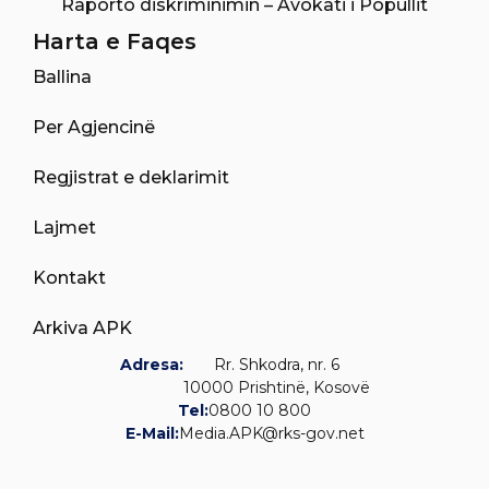
Raporto diskriminimin – Avokati i Popullit
Harta e Faqes
Ballina
Per Agjencinë
Regjistrat e deklarimit
Lajmet
Kontakt
Arkiva APK
Adresa:
Rr. Shkodra, nr. 6
10000 Prishtinë, Kosovë
Tel:
0800 10 800
E-Mail:
Media.APK@rks-gov.net