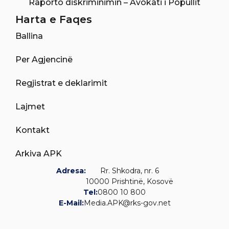
Raporto diskriminimin – Avokati i Popullit
Harta e Faqes
Ballina
Per Agjencinë
Regjistrat e deklarimit
Lajmet
Kontakt
Arkiva APK
Adresa:
Rr. Shkodra, nr. 6
10000 Prishtinë, Kosovë
Tel:
0800 10 800
E-Mail:
Media.APK@rks-gov.net