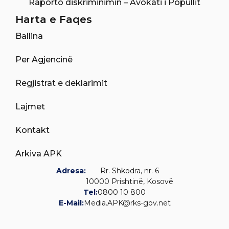
Raporto diskriminimin – Avokati i Popullit
Harta e Faqes
Ballina
Per Agjencinë
Regjistrat e deklarimit
Lajmet
Kontakt
Arkiva APK
Adresa:
Rr. Shkodra, nr. 6
10000 Prishtinë, Kosovë
Tel:
0800 10 800
E-Mail:
Media.APK@rks-gov.net