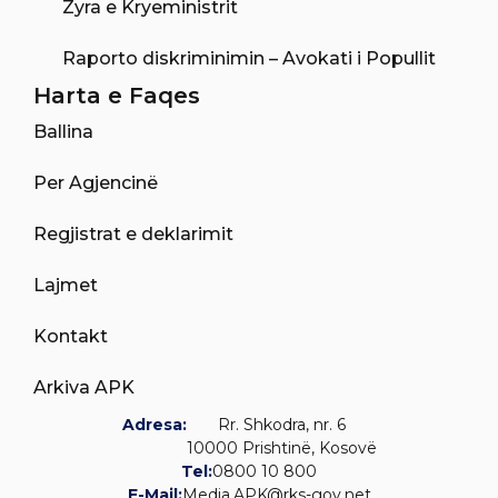
Zyra e Kryeministrit
Raporto diskriminimin – Avokati i Popullit
Harta e Faqes
Ballina
Per Agjencinë
Regjistrat e deklarimit
Lajmet
Kontakt
Arkiva APK
Adresa:
Rr. Shkodra, nr. 6
10000 Prishtinë, Kosovë
Tel:
0800 10 800
E-Mail:
Media.APK@rks-gov.net