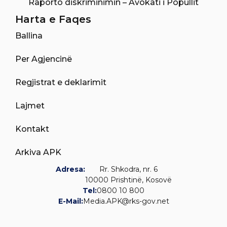
Raporto diskriminimin – Avokati i Popullit
Harta e Faqes
Ballina
Per Agjencinë
Regjistrat e deklarimit
Lajmet
Kontakt
Arkiva APK
Adresa:
Rr. Shkodra, nr. 6
10000 Prishtinë, Kosovë
Tel:
0800 10 800
E-Mail:
Media.APK@rks-gov.net