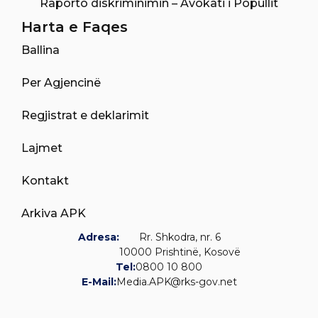
Raporto diskriminimin – Avokati i Popullit
Harta e Faqes
Ballina
Per Agjencinë
Regjistrat e deklarimit
Lajmet
Kontakt
Arkiva APK
Adresa:
Rr. Shkodra, nr. 6
10000 Prishtinë, Kosovë
Tel:
0800 10 800
E-Mail:
Media.APK@rks-gov.net