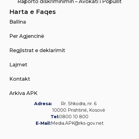
Raporto diskriminimin – Avokati i Popullit
Harta e Faqes
Ballina
Per Agjencinë
Regjistrat e deklarimit
Lajmet
Kontakt
Arkiva APK
Adresa:
Rr. Shkodra, nr. 6
10000 Prishtinë, Kosovë
Tel:
0800 10 800
E-Mail:
Media.APK@rks-gov.net