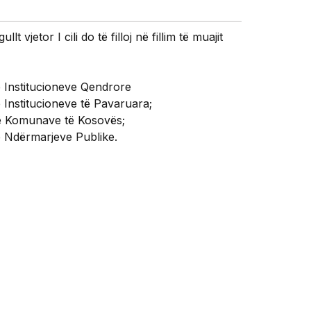
lt vjetor I cili do të filloj në fillim të muajit
ë Institucioneve Qendrore
 Institucioneve të Pavaruara;
të Komunave të Kosovës;
ë Ndërmarjeve Publike.