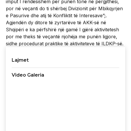
imput I rëndësishëm për punën tonë në përgjithësi,
por në veçanti do ti shërbej Divizionit për Mbikqyrjen
e Pasurive dhe atij të Konfliktit të Interesave”;.
Agjendën dy ditore të zyrtarëve të AKK-së në
Shqipëri e ka përfshirë një gamë I gjërë aktivitetesh
por me theks të veçantë njohëja me punën ligjore,
sidhe procedurat praktike të aktiviteteve të ILDKP-së.
Lajmet
Video Galeria