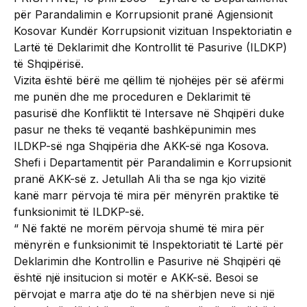
për Parandalimin e Korrupsionit pranë Agjensionit
Kosovar Kundër Korrupsionit vizituan Inspektoriatin e
Lartë të Deklarimit dhe Kontrollit të Pasurive (ILDKP)
të Shqipërisë.
Vizita është bërë me qëllim të njohëjes për së afërmi
me punën dhe me proceduren e Deklarimit të
pasurisë dhe Konfliktit të Intersave në Shqipëri duke
pasur ne theks të veqantë bashkëpunimin mes
ILDKP-së nga Shqipëria dhe AKK-së nga Kosova.
Shefi i Departamentit për Parandalimin e Korrupsionit
pranë AKK-së z. Jetullah Ali tha se nga kjo vizitë
kanë marr përvoja të mira për mënyrën praktike të
funksionimit të ILDKP-së.
“ Në faktë ne morëm përvoja shumë të mira për
mënyrën e funksionimit të Inspektoriatit të Lartë për
Deklarimin dhe Kontrollin e Pasurive në Shqipëri që
është një insitucion si motër e AKK-së. Besoi se
përvojat e marra atje do të na shërbjen neve si një