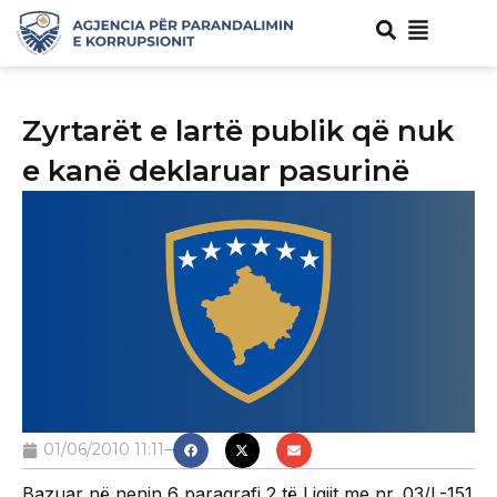
Zyrtarët e lartë publik që nuk
e kanë deklaruar pasurinë
01/06/2010 11:11
Bazuar në nenin 6 paragrafi 2 të Ligjit me nr. 03/L-151