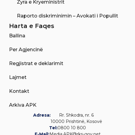
Zyra e Kryeministrit
Raporto diskriminimin – Avokati i Popullit
Harta e Faqes
Ballina
Per Agjencinë
Regjistrat e deklarimit
Lajmet
Kontakt
Arkiva APK
Adresa:
Rr. Shkodra, nr. 6
10000 Prishtinë, Kosovë
Tel:
0800 10 800
E-Mail:
Media.APK@rks-gov.net