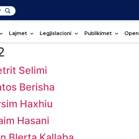
Lajmet
Legjislacioni
Publikimet
Open
2
trit Selimi
atos Berisha
rsim Haxhiu
Naim Hasani
n Blerta Kallaba